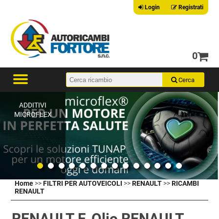
Login
Registrati
0
ADDITIVI
MICROFLEX
Home
>>
FILTRI PER AUTOVEICOLI
>>
RENAULT
>>
RICAMBI
RENAULT
RENAULT F. Olio RENAULT