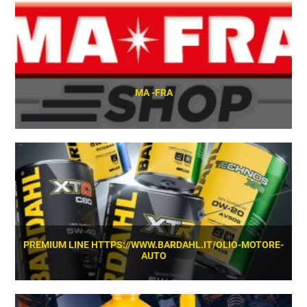
MA -FRA
SCOPRI
PREMIUM LINE HTTPS://WWW.BARDAHL.IT/OLIO-MOTORE-
AUTO
SCOPRI