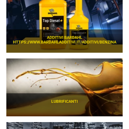
ADDITIVI BARDAHL
HTTPS://WWW.BARDAHLADDITIVI.IT/ADDITIVI/BENZINA
SCOPRI
LUBRIFICANTI
SCOPRI