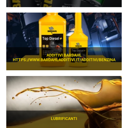
SCOPRI
ADDITIVI BARDAHL
HTTPS://WWW.BARDAHLADDITIVI.IT/ADDITIVI/BENZINA
SCOPRI
LUBRIFICANTI