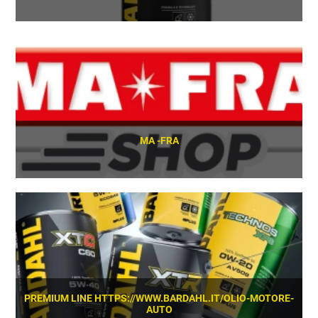
SCOPRI
MA -FRA
SCOPRI
PREMIUM LINE HTTPS://WWW.BARDAHL.IT/OLIO-MOTORE-
AUTO