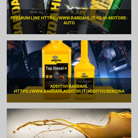
PREMIUM LINE HTTPS://WWW.BARDAHL.IT/OLIO-MOTORE-
AUTO
SCOPRI
ADDITIVI BARDAHL
HTTPS://WWW.BARDAHLADDITIVI.IT/ADDITIVI/BENZINA
SCOPRI