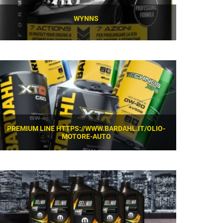
WYNNS
SCOPRI
PREMIUM LINE HTTPS://WWW.BARDAHL.IT/OLIO-
MOTORE-AUTO
SCOPRI