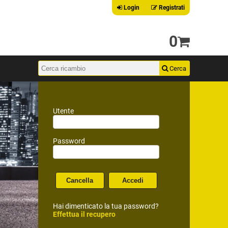
Login
Registrati
0
Utente
Password
Hai dimenticato la tua password?
Effettua il recupero