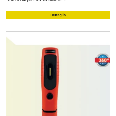
STAYER Lampada led SCHUMACHER
Dettaglio