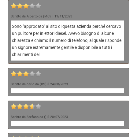
Scritto da Alberto da (MC) il 11/11/2023
Sono "approdato" al sito di questa azienda perché cercavo
un pulitore per iniettori diesel. Avevo bisogno di alcune
chiarezza e chiamo il numero di telefono, al quale risponde
un signore estremamente gentile e disponibile a tutti i
chiarimenti del
Scritto da carlo da (BS) il 24/08/2023
Scritto da Stefano da () il 20/07/2023